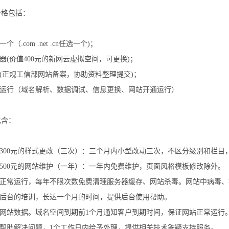
价格包括：
个（.com .net .cn任选一个)；
务器(价值400元的新网云虚拟空间，可更换)；
案(正规工信部网站备案，协助资料整理提交)；
线运行（域名解析、数据调试、信息更换、网站开通运行）
包含：
值300元的样式更改（三次）：三个月内小型改动三次，不区分级别和栏
值500元的网站维护（一年）：一年内免费维护，页面风格模板修改除外。
网站正常运行，每年不限次数免费清理服务器缓存、网站杀毒。网站中病毒
站后台的培训，长达一个月的时间，提供后台使用帮助。
份网站数据。域名空间到期前1个月通知客户到期时间，保证网站正常运行
4小时帮助解决问题，1个工作日内给予处理，提供相关技术答疑支持服务。